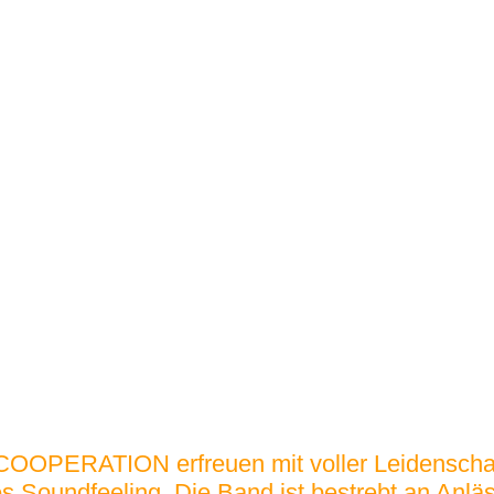
OOPERATION erfreuen mit voller Leidenschaf
es Soundfeeling. Die Band ist bestrebt an Anl