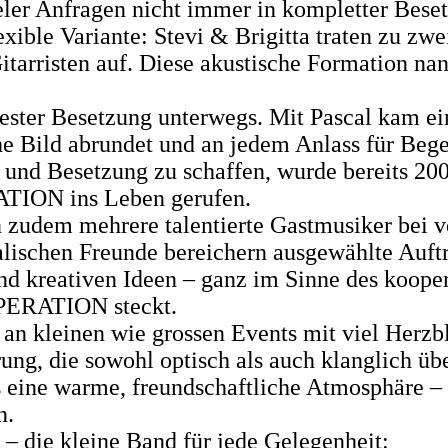
ler Anfragen nicht immer in kompletter Beset
exible Variante: Stevi & Brigitta traten zu zwei
itarristen auf. Diese akustische Formation na
 fester Besetzung unterwegs. Mit Pascal kam ein
he Bild abrundet und an jedem Anlass für Beg
und Besetzung zu schaffen, wurde bereits 20
ON ins Leben gerufen.
 zudem mehrere talentierte Gastmusiker bei v
lischen Freunde bereichern ausgewählte Auftr
nd kreativen Ideen – ganz im Sinne des koope
ERATION steckt.
 an kleinen wie grossen Events mit viel Herzbl
ung, die sowohl optisch als auch klanglich üb
 eine warme, freundschaftliche Atmosphäre – 
n.
e kleine Band für jede Gelegenheit: