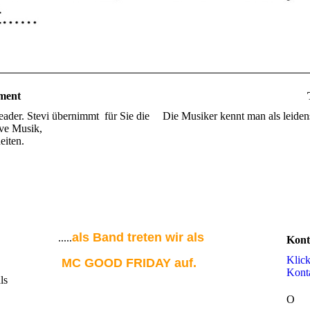
ment
ader. Stevi übernimmt für Sie die
Die Musiker kennt man als leidens
ve Musik,
eiten.
als Band treten wir als
.....
Kont
Klick
MC GOOD FRIDAY auf.
Kon­t
ls
O